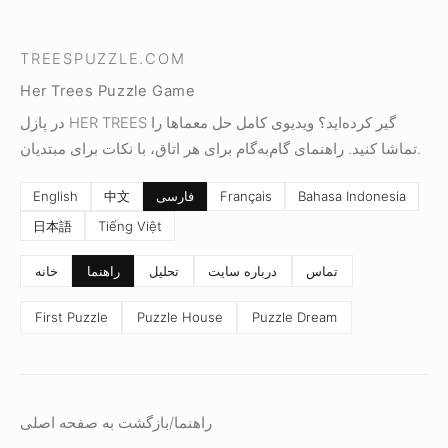
TREESPUZZLE.COM
Her Trees Puzzle Game
در پازل HER TREES گیر کرده‌اید؟ ویدیوی کامل حل معماها را
تماشا کنید. راهنمای گام‌به‌گام برای هر اتاق، با نکات برای مبتدیان.
Bahasa Indonesia
Français
فارسی
中文
English
日本語
Tiếng Việt
تماس
درباره سایت
تحلیل
راهنما
خانه
First Puzzle
Puzzle House
Puzzle Dream
راهنما
/
بازگشت به صفحه اصلی